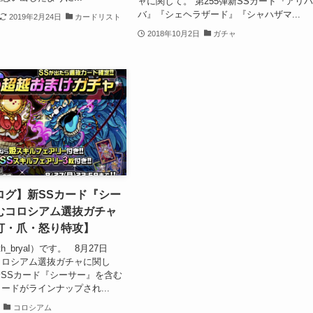
ャに関して。 第255弾新SSカード『アリ
バ』『シェヘラザード』『シャハザマ...
2019年2月24日
カードリスト
2018年10月2日
ガチャ
ログ】新SSカード『シー
むコロシアム選抜ガチャ
打・爪・怒り特攻】
h_bryal）です。 8月27日
コロシアム選抜ガチャに関し
弾新SSカード『シーサー』を含む
ードがラインナップされ...
コロシアム