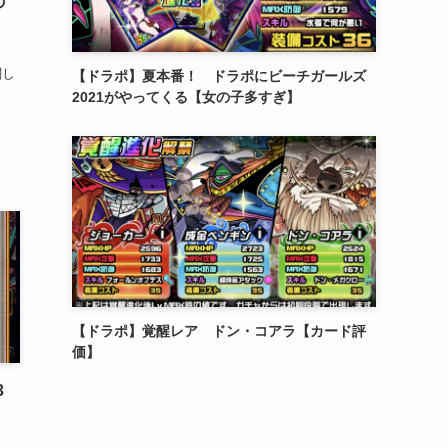
の
関し
【ドラポ】夏本番！ ドラポにビーチガールズ
2021がやってくる【女の子多すぎ】
【ドラポ】覚醒レア ドン・コアラ【カード評
価】
3