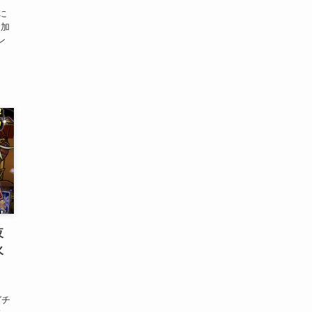
せに
追加
ン
夜
火
ガチ