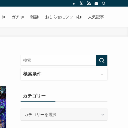
ースの快適ドラポ生活
スト
ガチャ
雑記
おしらせにツッコむ
人気記事
検索条件
カテゴリー
カ
テ
ゴ