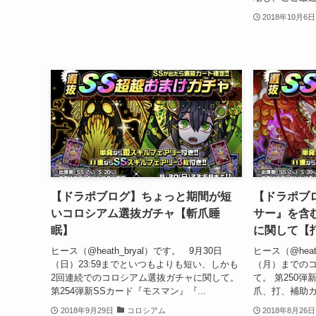
2018年10月6日
【ドラポブログ】ちょっと期間が短
【ドラポブ
いコロシアム選抜ガチャ【斬爪睡
サー』を含
眠】
に関して【
ヒース（@heath_bryal）です。 9月30日
ヒース（@heat
（日）23:59までといつもよりも短い、しかも
（月）までの
2回連続でのコロシアム選抜ガチャに関して。
て。 第250
第254弾新SSカード『モスマン』『...
爪、打、補助カ
2018年9月29日
コロシアム
2018年8月26日