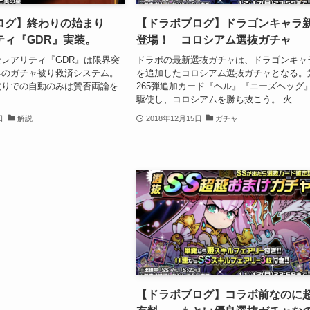
ログ】終わりの始まり
【ドラポブログ】ドラゴンキャラ
ティ『GDR』実装。
登場！ コロシアム選抜ガチャ
レアリティ『GDR』は限界突
ドラポの最新選抜ガチャは、ドラゴンキャ
みのガチャ被り救済システム。
を追加したコロシアム選抜ガチャとなる。
被りでの自動のみは賛否両論を
265弾追加カード『ヘル』『ニーズヘッグ
？
駆使し、コロシアムを勝ち抜こう。 火...
日
解説
2018年12月15日
ガチャ
【ドラポブログ】コラボ前なのに