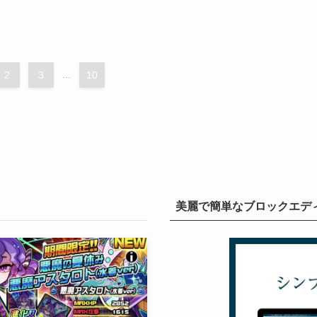
2
3
...
10
美麗で簡単なブロックエディタ