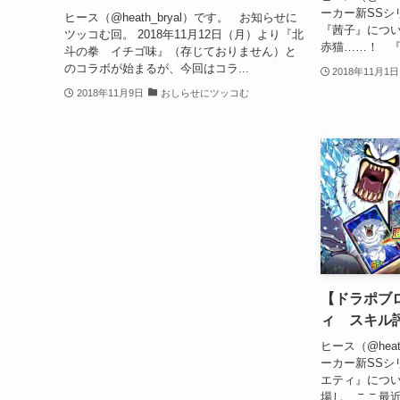
ーカー新SSシ
ヒース（@heath_bryal）です。 お知らせに
『茜子』につ
ツッコむ回。 2018年11月12日（月）より『北
赤猫……！ 『レ
斗の拳 イチゴ味』（存じておりません）と
のコラボが始まるが、今回はコラ...
2018年11月1日
2018年11月9日
おしらせにツッコむ
【ドラポブ
ィ スキル
ヒース（@hea
ーカー新SSシ
エティ』につい
場し、ここ最近