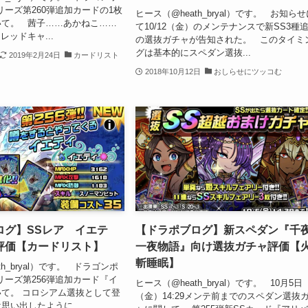
リーズ第260弾追加カードの1枚
ヒース（@heath_bryal）です。 お知ら
いて。 茜子……あかねこ……
て10/12（金）のメンテナンスで新SS3種
ッドキャ...
の選抜ガチャが告知された。 このタイミ
グは基本的にスペダン選抜...
2019年2月24日
カードリスト
2018年10月12日
おしらせにツッコむ
ログ】SSレア イエテ
【ドラポブログ】新スペダン『千
評価【カードリスト】
一夜物語』向け選抜ガチャ評価【
斬睡眠】
th_bryal）です。 ドラゴンポ
リーズ第256弾追加カード『イ
ヒース（@heath_bryal）です。 10月5日
て。 コロシアム選抜として登
（金）14:29メンテ前までのスペダン選抜
思い出したように...