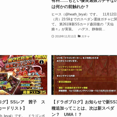
有料……もとい優良選抜ガチャな
は何かの前触れか？
ヒース（@heath_bryal）です。 11月12日
（月）23:59までのスペダン選抜ガチャに
て。 第261弾新SSカード森回復の『天仙
娘々』が実装。 ハデス、静御前...
2018年11月11日
ガチャ
ログ】SSレア 茜子 ス
【ドラポブログ】お知らせで新SS
カードリスト】
種追加ってことは、次は新スペダ
ン？ UMA！？
th_bryal）です。 ドラゴンポ