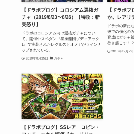
【ドラポブログ】コロシアム選抜ガ
【ドラポブ
チャ（2019/8/23〜8/26）【特攻：斬
か。レアリ
突怒り】
ドラポの新たな
破での強化の
ドラポのコロシアム向け選抜ガチャについ
育成はガチャ
て。開催中スペダン『星座船団ゾディアック
巻き起こす！
1』で実装されたレグルスとオメガがラインナ
ップされている。
2018年12月29
2019年8月25日
ガチャ
【ドラポブログ】SSレア ロビン・