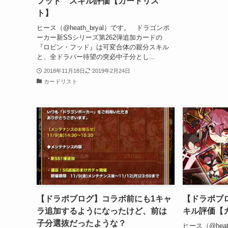
フッド スキル評価【カードリス
ト】
ヒース（@heath_bryal）です。 ドラゴンポ
ーカー新SSシリーズ第262弾追加カードの
『ロビン・フッド』は可変合体の親分スキル
と、全ドラパー待望の突必中子分とし...
2018年11月18日
2019年2月24日
カードリスト
【ドラポブログ】コラボ前にも1キャ
【ドラポブ
ラ追加するようになったけど、前は
キル評価【
子分選抜だったような？
ヒース（@hea