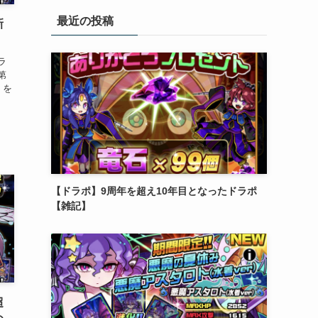
リ
最近の投稿
ー
新
ラ
第
』を
【ドラポ】9周年を超え10年目となったドラポ
【雑記】
超