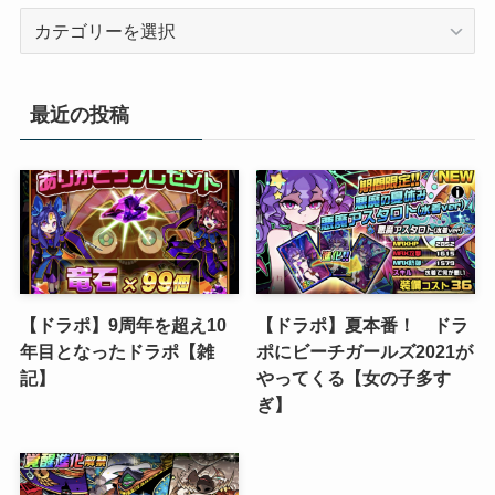
カ
テ
ゴ
リ
最近の投稿
ー
【ドラポ】9周年を超え10
【ドラポ】夏本番！ ドラ
年目となったドラポ【雑
ポにビーチガールズ2021が
記】
やってくる【女の子多す
ぎ】