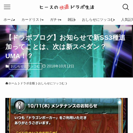
ホーム
カードリスト
ガチャ
雑記
おしらせにツッコむ
人気記
【ドラポブログ】お知らせで新SS3種追
加ってことは、次は新スペダン？
UMA！？
2018年10月12日
おしらせにツッコむ
ホーム
ドラポ全般
おしらせにツッコむ