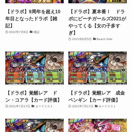
【ドラポ】9周年を超え10
【ドラポ】夏本番！ ドラ
年目となったドラポ【雑
ポにビーチガールズ2021が
記】
やってくる【女の子多す
ぎ】
2022年7月6日
雑記
2021年8月5日
Beach Girls
【ドラポ】覚醒レア ド
【ドラポ】覚醒レア 成金
ン・コアラ【カード評価】
ペンギン【カード評価】
2021年7月17日
カードリスト
2021年7月17日
カードリスト