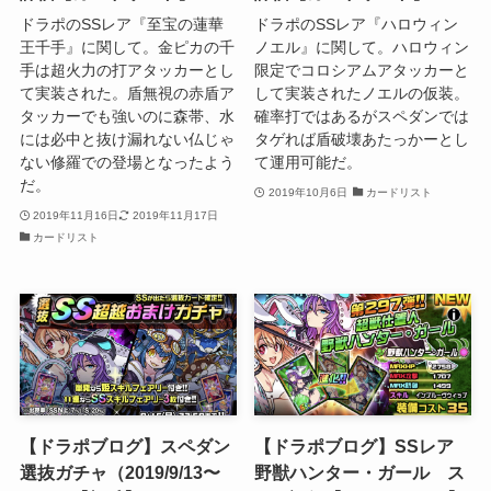
ドラポのSSレア『至宝の蓮華
ドラポのSSレア『ハロウィン
王千手』に関して。金ピカの千
ノエル』に関して。ハロウィン
手は超火力の打アタッカーとし
限定でコロシアムアタッカーと
て実装された。盾無視の赤盾ア
して実装されたノエルの仮装。
タッカーでも強いのに森帯、水
確率打ではあるがスペダンでは
には必中と抜け漏れない仏じゃ
タゲれば盾破壊あたっかーとし
ない修羅での登場となったよう
て運用可能だ。
だ。
2019年10月6日
カードリスト
2019年11月16日
2019年11月17日
カードリスト
【ドラポブログ】スペダン
【ドラポブログ】SSレア
選抜ガチャ（2019/9/13〜
野獣ハンター・ガール ス