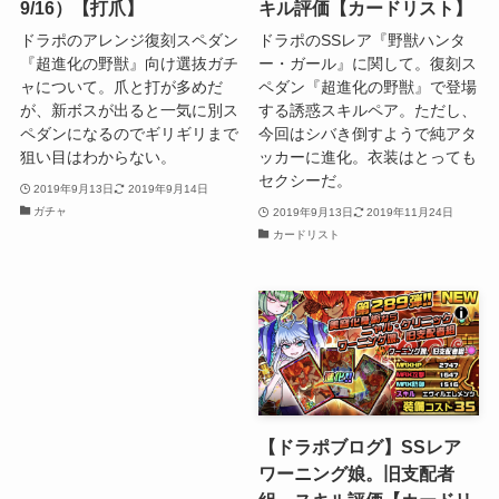
9/16）【打爪】
キル評価【カードリスト】
ドラポのアレンジ復刻スペダン
ドラポのSSレア『野獣ハンタ
『超進化の野獣』向け選抜ガチ
ー・ガール』に関して。復刻ス
ャについて。爪と打が多めだ
ペダン『超進化の野獣』で登場
が、新ボスが出ると一気に別ス
する誘惑スキルペア。ただし、
ペダンになるのでギリギリまで
今回はシバき倒すようで純アタ
狙い目はわからない。
ッカーに進化。衣装はとっても
セクシーだ。
2019年9月13日
2019年9月14日
ガチャ
2019年9月13日
2019年11月24日
カードリスト
【ドラポブログ】SSレア
ワーニング娘。旧支配者