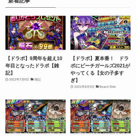
新着記事
【ドラポ】9周年を超え10
【ドラポ】夏本番！ ドラ
年目となったドラポ【雑
ポにビーチガールズ2021が
記】
やってくる【女の子多す
ぎ】
2022年7月6日
雑記
2021年8月5日
Beach Girls