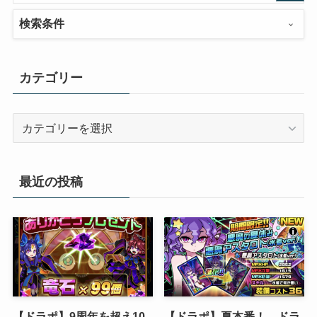
検索条件
カテゴリー
カ
テ
ゴ
リ
最近の投稿
ー
【ドラポ】9周年を超え10
【ドラポ】夏本番！ ドラ