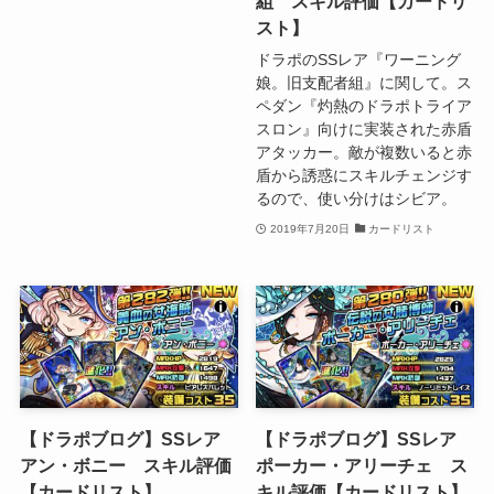
組 スキル評価【カードリ
スト】
ドラポのSSレア『ワーニング
娘。旧支配者組』に関して。ス
ペダン『灼熱のドラポトライア
スロン』向けに実装された赤盾
アタッカー。敵が複数いると赤
盾から誘惑にスキルチェンジす
るので、使い分けはシビア。
2019年7月20日
カードリスト
【ドラポブログ】SSレア
【ドラポブログ】SSレア
アン・ボニー スキル評価
ポーカー・アリーチェ ス
【カードリスト】
キル評価【カードリスト】