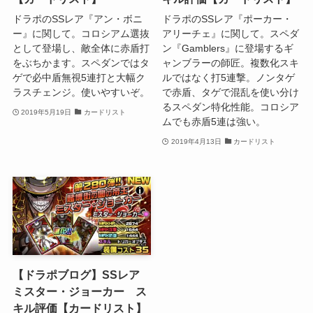
ドラポのSSレア『アン・ボニ
ドラポのSSレア『ポーカー・
ー』に関して。コロシアム選抜
アリーチェ』に関して。スペダ
として登場し、敵全体に赤盾打
ン『Gamblers』に登場するギ
をぶちかます。スペダンではタ
ャンブラーの師匠。複数化スキ
ゲで必中盾無視5連打と大幅ク
ルではなく打5連撃。ノンタゲ
ラスチェンジ。使いやすいぞ。
で赤盾、タゲで混乱を使い分け
るスペダン特化性能。コロシア
2019年5月19日
カードリスト
ムでも赤盾5連は強い。
2019年4月13日
カードリスト
【ドラポブログ】SSレア
ミスター・ジョーカー ス
キル評価【カードリスト】