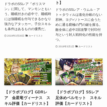
ト】
ドラポのSSレア『ポリスマ
ン』に関して。マンモンともい
ドラポのSSレア・ウムル・ア
う。睡眠付きの必中で、睡眠時
ト＝タウィルは進化分岐のない
には強睡眠を付与できるかなり
邪神。ヨグ=ソトースに会うた
強力なアタッカー。子分スキル
めに通る窮極の門の鍵を握る。
も条件はあるものの優秀だ。
敵全体に必中2回攻撃で封印付
与という対人戦特化の性能を持
2019年3月30日
カードリスト
つ。
2019年3月1日
カードリスト
【ドラポブログ】GDRレ
【ドラポブログ】SSレア
ア 金星竜ヴィーナス ス
足休めベルモット スキル
キル評価【カードリスト】
評価【カードリスト】