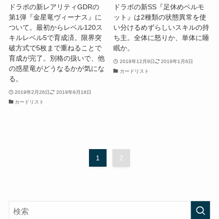
ドラポの新レアリティGDRの
ドラポの新SS『足休めベルモ
第1弾『金星竜ヴィーナス』に
ット』は2種類の状態異常を使
ついて。最初からレベル120ス
い分けるめずらしいスキルの持
キルレベル5で育成済。限界突
ち主。全体に怒りか、単体に睡
破方式で5枚まで重ねることで
眠か。
育成が完了。別格の扱いで、他
2018年12月9日
2019年1月6日
の惑星竜がどうなるかが気にな
カードリスト
る。
2019年2月26日
2019年9月18日
カードリスト
1
2