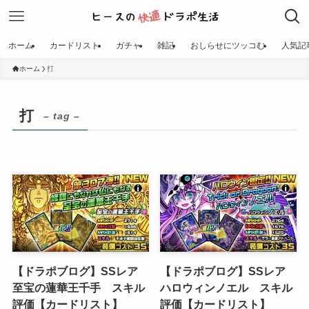
ホーム
カードリスト
ガチャ
雑記
おしらせにツッコむ
人気記
ホーム
打
打
– tag –
【ドラポブログ】SSレア
【ドラポブログ】SSレア
至宝の蓮華王千手 スキル
ハロウィンノエル スキル
評価【カードリスト】
評価【カードリスト】