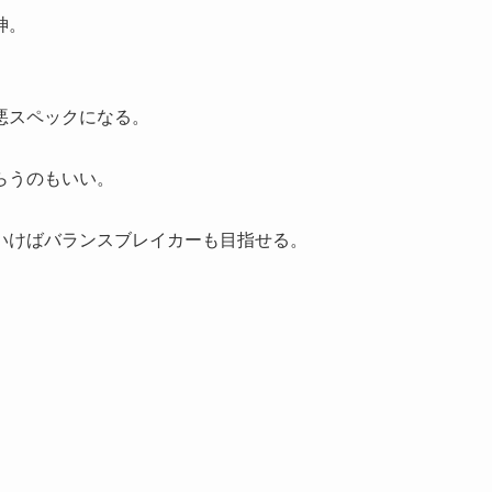
神。
悪スペックになる。
らうのもいい。
いけばバランスブレイカーも目指せる。