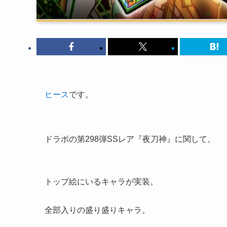
ヒース
です。
ドラポの第298弾SSレア『夜刀神』に関して。
トップ絵にいるキャラが実装。
全部入りの盛り盛りキャラ。