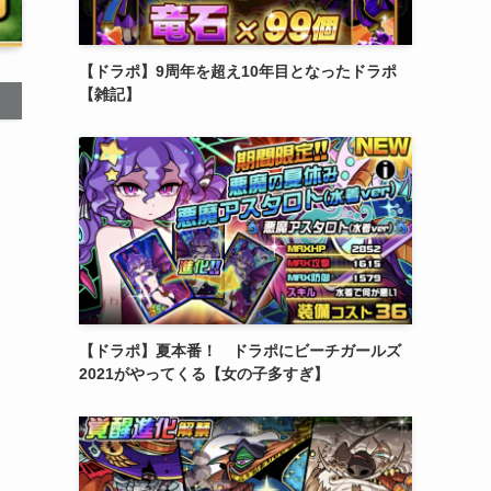
【ドラポ】9周年を超え10年目となったドラポ
【雑記】
【ドラポ】夏本番！ ドラポにビーチガールズ
2021がやってくる【女の子多すぎ】