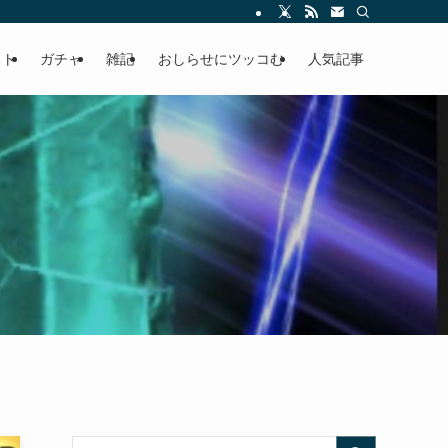
ースの快適ドラポ生活
スト
ガチャ
雑記
おしらせにツッコむ
人気記事