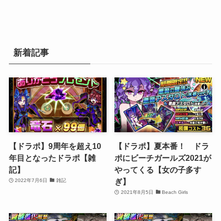
新着記事
【ドラポ】9周年を超え10
【ドラポ】夏本番！ ドラ
年目となったドラポ【雑
ポにビーチガールズ2021が
記】
やってくる【女の子多す
ぎ】
2022年7月6日
雑記
2021年8月5日
Beach Girls