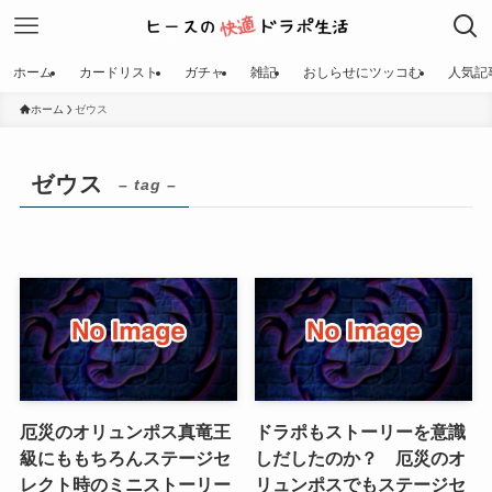
ホーム
カードリスト
ガチャ
雑記
おしらせにツッコむ
人気記
ホーム
ゼウス
ゼウス
– tag –
厄災のオリュンポス真竜王
ドラポもストーリーを意識
級にももちろんステージセ
しだしたのか？ 厄災のオ
レクト時のミニストーリー
リュンポスでもステージセ