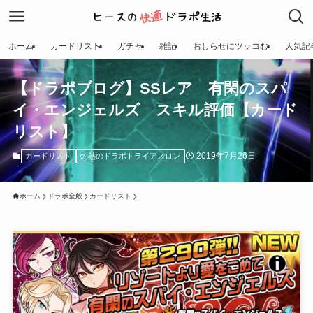
ホーム
カードリスト
ガチャ
雑記
おしらせにツッコむ
人気記
【ドラポブログ】SSレア 有閑のスパ
イ・エンジェルズ スキル評価【カード
リスト】
2019年7月26日
カードリスト
灼熱のドラポトライアスロン
ホーム
ドラポ全般
カードリスト