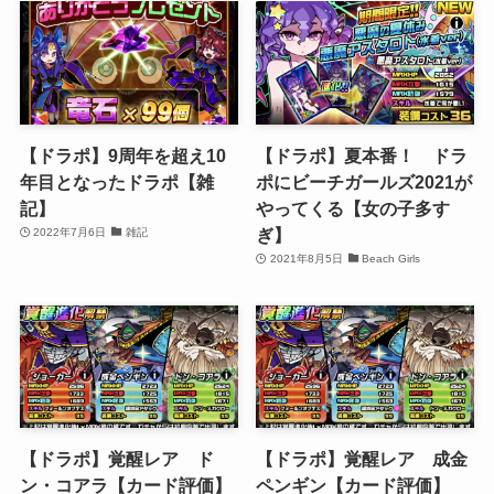
【ドラポ】9周年を超え10
【ドラポ】夏本番！ ドラ
年目となったドラポ【雑
ポにビーチガールズ2021が
記】
やってくる【女の子多す
ぎ】
2022年7月6日
雑記
2021年8月5日
Beach Girls
【ドラポ】覚醒レア ド
【ドラポ】覚醒レア 成金
ン・コアラ【カード評価】
ペンギン【カード評価】