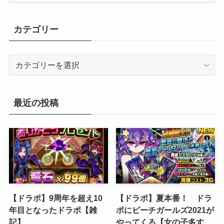
カテゴリー
カ
テ
ゴ
リ
最近の投稿
ー
【ドラポ】9周年を超え10
【ドラポ】夏本番！ ドラ
年目となったドラポ【雑
ポにビーチガールズ2021が
記】
やってくる【女の子多す