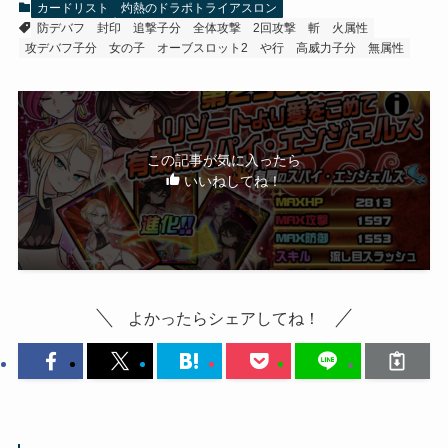
カードリスト
灼熱のドラポトライアスロン
防デバフ
封印
追撃子分
全体攻撃
2回攻撃
斬
火属性
攻デバフ子分
女の子
オーブスロット2
や行
高威力子分
無属性
この記事が気に入ったら
いいねしてね！
よかったらシェアしてね！