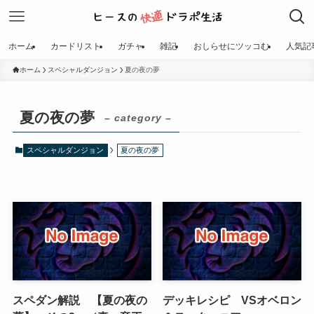
ホーム
カードリスト
ガチャ
雑記
おしらせにツッコむ
人気記
ホーム
スペシャルダンジョン
夏の夜の夢
夏の夜の夢
– category –
スペシャルダンジョン
夏の夜の夢
スペダン解説 【夏の夜の
デッキレシピ VSオベロン