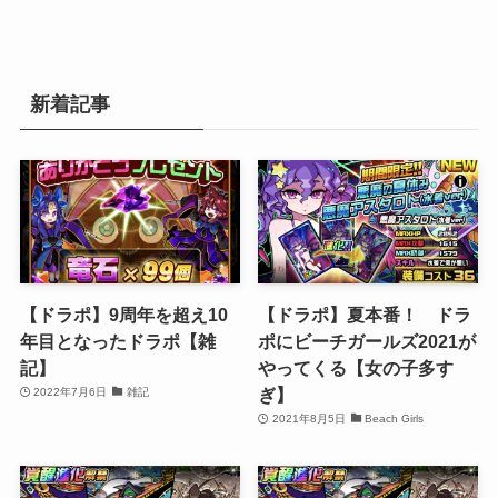
新着記事
【ドラポ】9周年を超え10
【ドラポ】夏本番！ ドラ
年目となったドラポ【雑
ポにビーチガールズ2021が
記】
やってくる【女の子多す
ぎ】
2022年7月6日
雑記
2021年8月5日
Beach Girls