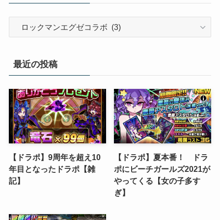
カ
テ
ゴ
リ
最近の投稿
ー
【ドラポ】9周年を超え10
【ドラポ】夏本番！ ドラ
年目となったドラポ【雑
ポにビーチガールズ2021が
記】
やってくる【女の子多す
ぎ】