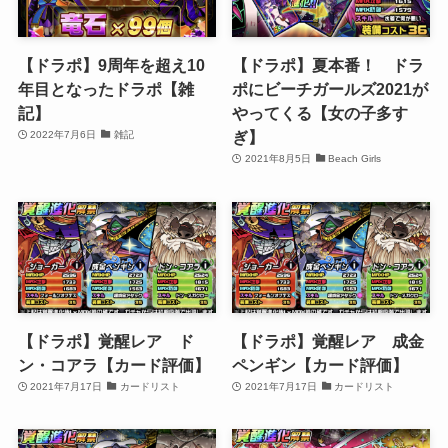
【ドラポ】9周年を超え10
【ドラポ】夏本番！ ドラ
年目となったドラポ【雑
ポにビーチガールズ2021が
記】
やってくる【女の子多す
ぎ】
2022年7月6日
雑記
2021年8月5日
Beach Girls
【ドラポ】覚醒レア ド
【ドラポ】覚醒レア 成金
ン・コアラ【カード評価】
ペンギン【カード評価】
2021年7月17日
カードリスト
2021年7月17日
カードリスト