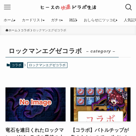
ホーム
カードリスト
ガチャ
雑記
おしらせにツッコむ
人気記
ホーム
コラボ
ロックマンエグゼコラボ
ロックマンエグゼコラボ
– category –
コラボ
ロックマンエグゼコラボ
竜石を連日くれたロックマ
【コラボ】バトルチップが