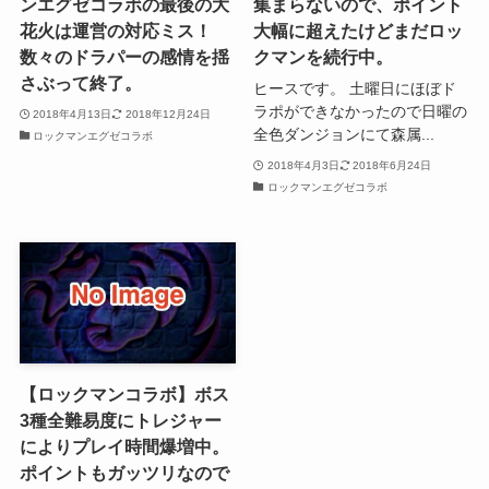
ンエグゼコラボの最後の大
集まらないので、ポイント
花火は運営の対応ミス！
大幅に超えたけどまだロッ
数々のドラパーの感情を揺
クマンを続行中。
さぶって終了。
ヒースです。 土曜日にほぼド
ラポができなかったので日曜の
2018年4月13日
2018年12月24日
全色ダンジョンにて森属...
ロックマンエグゼコラボ
2018年4月3日
2018年6月24日
ロックマンエグゼコラボ
【ロックマンコラボ】ボス
3種全難易度にトレジャー
によりプレイ時間爆増中。
ポイントもガッツリなので