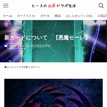
ホーム
カードリスト
ガチャ
雑記
おしらせにツッコむ
人気記
新カードについて 【悪魔セーレ】
2017年6月25日
ガチャ
解説
ホーム
ドラポ全般
ガチャ