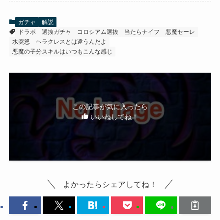
ガチャ
解説
ドラポ
選抜ガチャ
コロシアム選抜
当たらナイフ
悪魔セーレ
水突怒
ヘラクレスとは違うんだよ
悪魔の子分スキルはいつもこんな感じ
この記事が気に入ったら
いいねしてね！
よかったらシェアしてね！