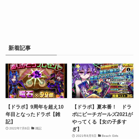
新着記事
【ドラポ】9周年を超え10
【ドラポ】夏本番！ ドラ
年目となったドラポ【雑
ポにビーチガールズ2021が
記】
やってくる【女の子多す
ぎ】
2022年7月6日
雑記
2021年8月5日
Beach Girls