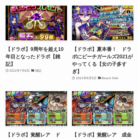
【ドラポ】9周年を超え10
【ドラポ】夏本番！ ドラ
年目となったドラポ【雑
ポにビーチガールズ2021が
記】
やってくる【女の子多す
ぎ】
2022年7月6日
雑記
2021年8月5日
Beach Girls
【ドラポ】覚醒レア ド
【ドラポ】覚醒レア 成金