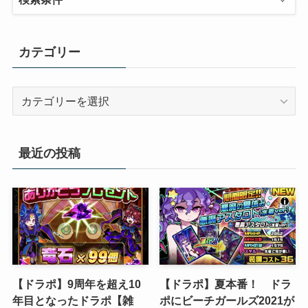
カテゴリー
カ
テ
ゴ
リ
最近の投稿
ー
【ドラポ】9周年を超え10
【ドラポ】夏本番！ ドラ
年目となったドラポ【雑
ポにビーチガールズ2021が