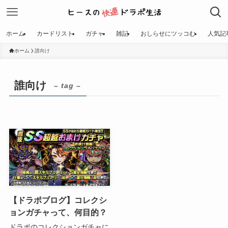
ホーム
カードリスト
ガチャ
雑記
おしらせにツッコむ
人気記
ホーム
誰向け
誰向け
– tag –
【ドラポブログ】コレクシ
ョンガチャって、何目的？
ドラポのコレクションガチャに