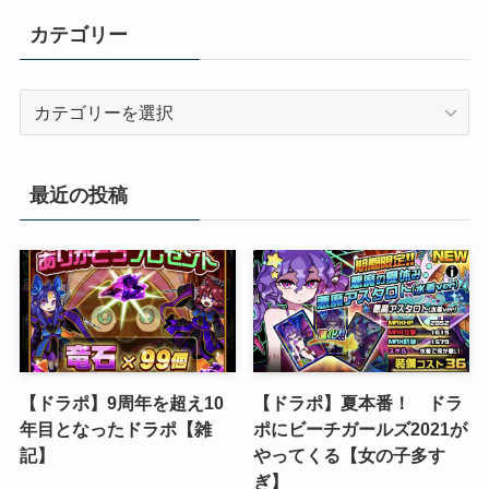
カテゴリー
カ
テ
ゴ
リ
最近の投稿
ー
【ドラポ】9周年を超え10
【ドラポ】夏本番！ ドラ
年目となったドラポ【雑
ポにビーチガールズ2021が
記】
やってくる【女の子多す
ぎ】