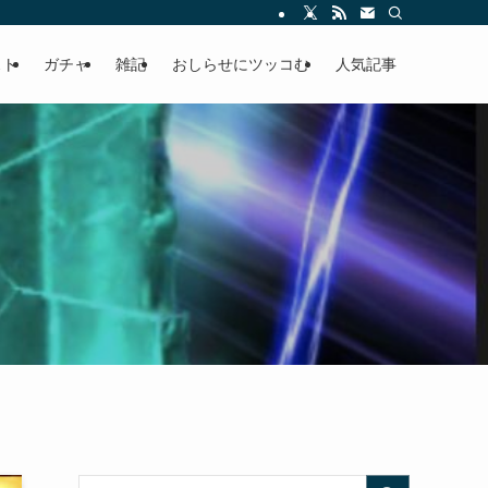
ースの快適ドラポ生活
スト
ガチャ
雑記
おしらせにツッコむ
人気記事