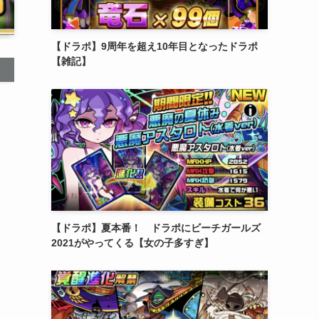
【ドラポ】9周年を超え10年目となったドラポ
【雑記】
【ドラポ】夏本番！ ドラポにビーチガールズ
2021がやってくる【女の子多すぎ】