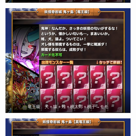
竜王級 犬＋猿＋雉＋桃太郎＋桃子→モモ