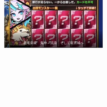
超竜皇級 鬼神→流浪 そして龍宮城へ