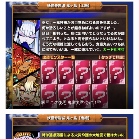
上級 このあと鬼童丸の身に！？