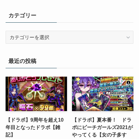
カテゴリー
カ
テ
ゴ
リ
最近の投稿
ー
【ドラポ】9周年を超え10
【ドラポ】夏本番！ ドラ
年目となったドラポ【雑
ポにビーチガールズ2021が
記】
やってくる【女の子多す