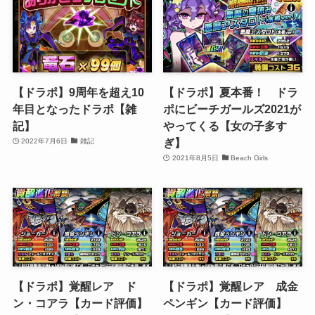
【ドラポ】9周年を超え10
【ドラポ】夏本番！ ドラ
年目となったドラポ【雑
ポにビーチガールズ2021が
記】
やってくる【女の子多す
ぎ】
2022年7月6日
雑記
2021年8月5日
Beach Girls
【ドラポ】覚醒レア ド
【ドラポ】覚醒レア 成金
ン・コアラ【カード評価】
ペンギン【カード評価】