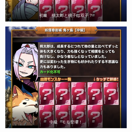
初級 桃太郎と桃子は双子？
中級 モモ登場！