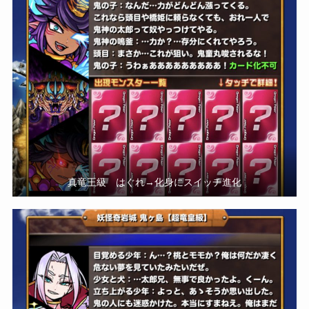
真竜王級 はぐれ→化身にスイッチ進化