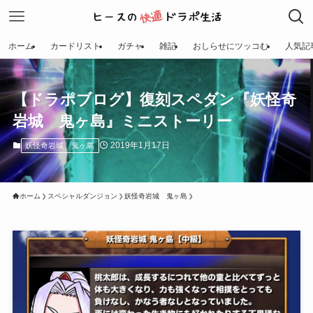
ホーム
カードリスト
ガチャ
雑記
おしらせにツッコむ
人気記
【ドラポブログ】復刻スペダン『妖怪奇
岩城 鬼ヶ島』ミニストーリー
2019年1月17日
妖怪奇岩城 鬼ヶ島
ホーム
スペシャルダンジョン
妖怪奇岩城 鬼ヶ島