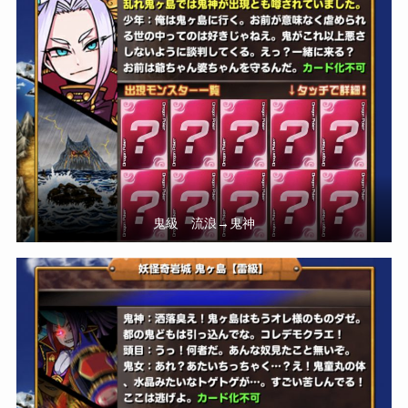
鬼級 流浪→鬼神