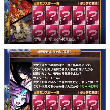
雷級 打ち出の小槌最強説