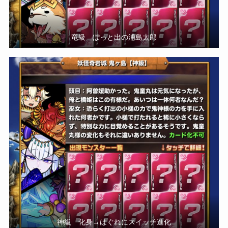
竜級 ぽっと出の浦島太郎
神級 化身→はぐれにスイッチ進化