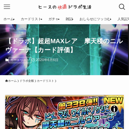
ホーム
カードリスト
ガチャ
雑記
おしらせにツッコむ
人気記
【ドラポ】超超MAXレア 摩天楼のニル
ヴァーナ【カード評価】
2020年6月6日
カードリスト
ホーム
ドラポ全般
カードリスト