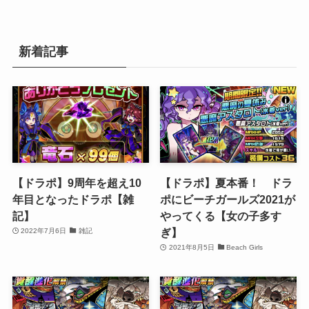
新着記事
【ドラポ】9周年を超え10
【ドラポ】夏本番！ ドラ
年目となったドラポ【雑
ポにビーチガールズ2021が
記】
やってくる【女の子多す
ぎ】
2022年7月6日
雑記
2021年8月5日
Beach Girls