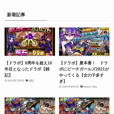
新着記事
【ドラポ】9周年を超え10
【ドラポ】夏本番！ ドラ
年目となったドラポ【雑
ポにビーチガールズ2021が
記】
やってくる【女の子多す
ぎ】
2022年7月6日
雑記
2021年8月5日
Beach Girls