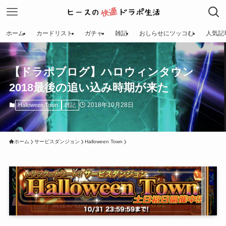
ホーム
カードリスト
ガチャ
雑記
おしらせにツッコむ
人気記
【ドラポブログ】ハロウィンタウン
2018最後の追い込み時期が来た
2018年10月28日
Halloween Town
雑記
ホーム
サービスダンジョン
Halloween Town