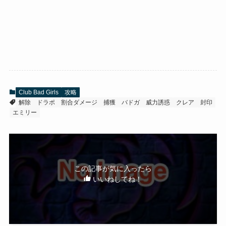
Club Bad Girls
攻略
解除
ドラポ
割合ダメージ
捕獲
バドガ
威力誘惑
クレア
封印
エミリー
この記事が気に入ったら
いいねしてね！