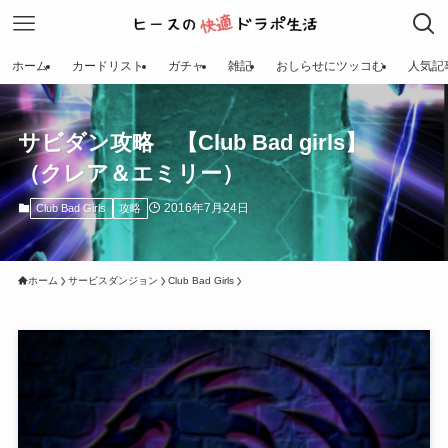
ホーム
カードリスト
ガチャ
雑記
おしらせにツッコむ
人気記
サビダン攻略 【Club Bad girls】
（クレア＆エミリー）
2016年7月24日
Club Bad Girls
攻略
ホーム
サービスダンジョン
Club Bad Girls