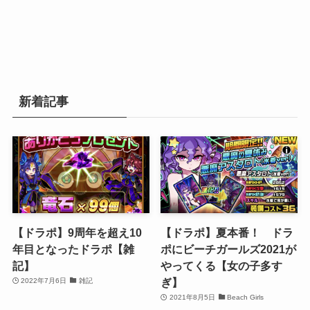
新着記事
【ドラポ】9周年を超え10
【ドラポ】夏本番！ ドラ
年目となったドラポ【雑
ポにビーチガールズ2021が
記】
やってくる【女の子多す
ぎ】
2022年7月6日
雑記
2021年8月5日
Beach Girls