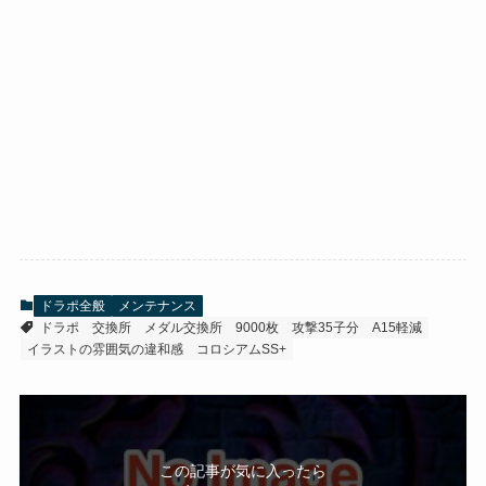
ドラポ全般
メンテナンス
ドラポ
交換所
メダル交換所
9000枚
攻撃35子分
A15軽減
イラストの雰囲気の違和感
コロシアムSS+
この記事が気に入ったら