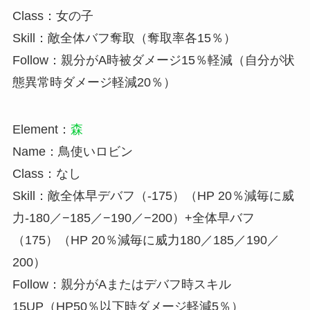
Class：女の子
Skill：敵全体バフ奪取（奪取率各15％）
Follow：親分がA時被ダメージ15％軽減（自分が状
態異常時ダメージ軽減20％）
Element：
森
Name：鳥使いロビン
Class：なし
Skill：敵全体早デバフ（-175）（HP 20％減毎に威
力-180／−185／−190／−200）+全体早バフ
（175）（HP 20％減毎に威力180／185／190／
200）
Follow：親分がAまたはデバフ時スキル
15UP（HP50％以下時ダメージ軽減5％）