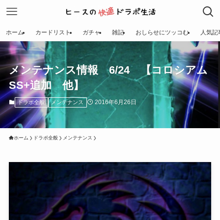
ホーム
カードリスト
ガチャ
雑記
おしらせにツッコむ
人気記
メンテナンス情報 6/24 【コロシアム
SS+追加 他】
2016年6月26日
ドラポ全般
メンテナンス
ホーム
ドラポ全般
メンテナンス