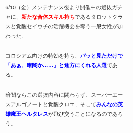
6/10（金）メンテナンス後より開催中の選抜ガチ
ャに、
新たな合体スキル持ち
であるタロットクラ
スと覚醒セイウチの活躍機会を奪う一般女性が加
わった。
コロシアム向けの特効を持ち、
パッと見ただけで
「あぁ、暗闇か……」と途方にくれる人選
であ
る。
暗闇ならこの選抜内容に関わらず、スーパーエー
スアルゴノートと覚醒クロエ、そして
みんなの英
雄魔王ヘルタレス
が飛び交うことになるのであろ
う。