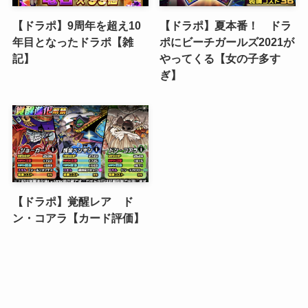
【ドラポ】9周年を超え10
【ドラポ】夏本番！ ドラ
年目となったドラポ【雑
ポにビーチガールズ2021が
記】
やってくる【女の子多す
ぎ】
【ドラポ】覚醒レア ド
ン・コアラ【カード評価】