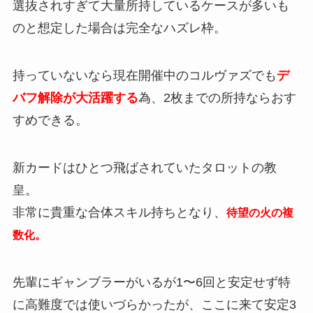
選抜されすぎて大量所持しているケースが多いも
のと想定した場合は完全なハズレ枠。
持っていないなら現在開催中のコルヴァズでも
デ
バフ解除が大活躍する
為、2枚までの所持ならおす
すめできる。
新カードはひとつ飛ばされていたタロットの教
皇。
非常に貴重な合体スキル持ちとなり、
待望の火の複
数化。
先輩にギャンブラーがいるが1〜6回と安定せず特
に高難度では使いづらかったが、ここに来て安定3