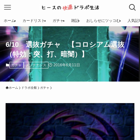
ホーム
カードリスト
ガチャ
雑記
おしらせにツッコむ
人気記
6/10 選抜ガチャ 【コロシアム選抜
（特効：突、打、暗闇）】
2016年6月11日
ガチャ
メンテナンス
ホーム
ドラポ全般
ガチャ