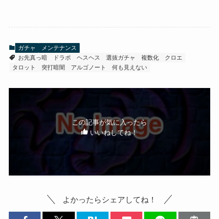
ガチャ
メンテナンス
お先真っ暗
ドラポ
ヘスヘス
選抜ガチャ
複数化
クロエ
タロット
突打暗闇
アルゴノート
何も見えない
この記事が気に入ったら
いいねしてね！
よかったらシェアしてね！