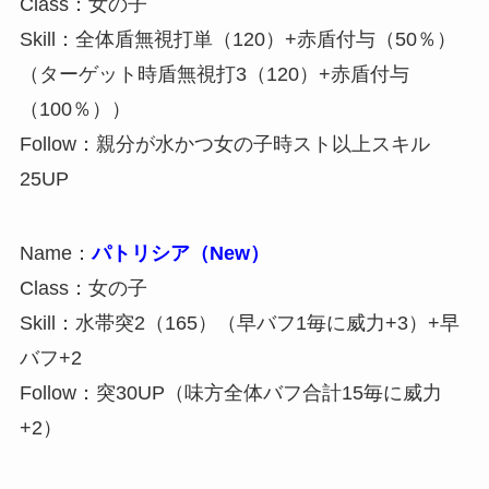
Class：女の子
Skill：全体盾無視打単（120）+赤盾付与（50％）
（ターゲット時盾無視打3（120）+赤盾付与
（100％））
Follow：親分が水かつ女の子時スト以上スキル
25UP
Name：
パトリシア（New）
Class：女の子
Skill：水帯突2（165）（早バフ1毎に威力+3）+早
バフ+2
Follow：突30UP（味方全体バフ合計15毎に威力
+2）