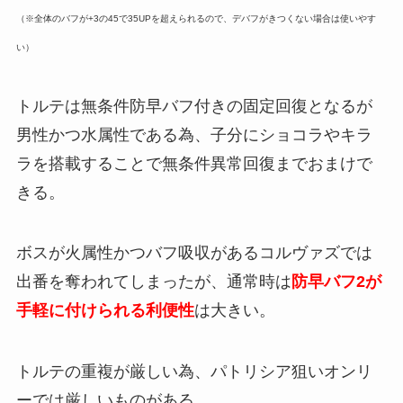
（※全体のバフが+3の45で35UPを超えられるので、デバフがきつくない場合は使いやす
い）
トルテは無条件防早バフ付きの固定回復となるが
男性かつ水属性である為、子分にショコラやキラ
ラを搭載することで無条件異常回復までおまけで
きる。
ボスが火属性かつバフ吸収があるコルヴァズでは
出番を奪われてしまったが、通常時は
防早バフ2が
手軽に付けられる利便性
は大きい。
トルテの重複が厳しい為、パトリシア狙いオンリ
ーでは厳しいものがある。