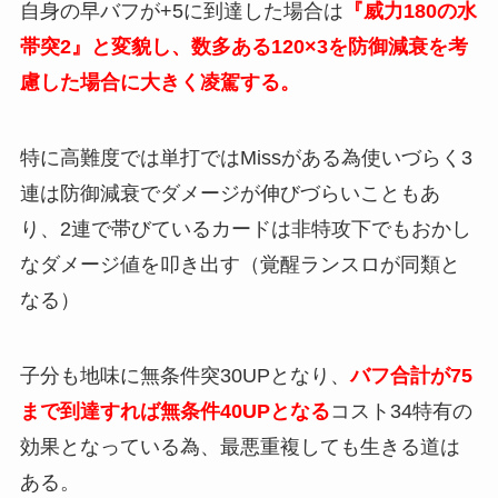
自身の早バフが+5に到達した場合は
『威力180の水
帯突2』と変貌し、数多ある120×3を防御減衰を考
慮した場合に大きく凌駕する。
特に高難度では単打ではMissがある為使いづらく3
連は防御減衰でダメージが伸びづらいこともあ
り、2連で帯びているカードは非特攻下でもおかし
なダメージ値を叩き出す（覚醒ランスロが同類と
なる）
子分も地味に無条件突30UPとなり、
バフ合計が75
まで到達すれば無条件40UPとなる
コスト34特有の
効果となっている為、最悪重複しても生きる道は
ある。