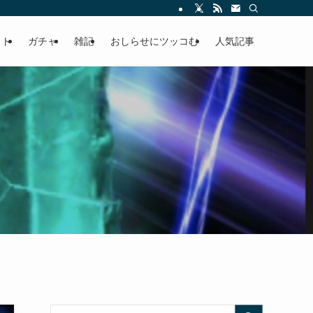
ースの快適ドラポ生活
スト
ガチャ
雑記
おしらせにツッコむ
人気記事