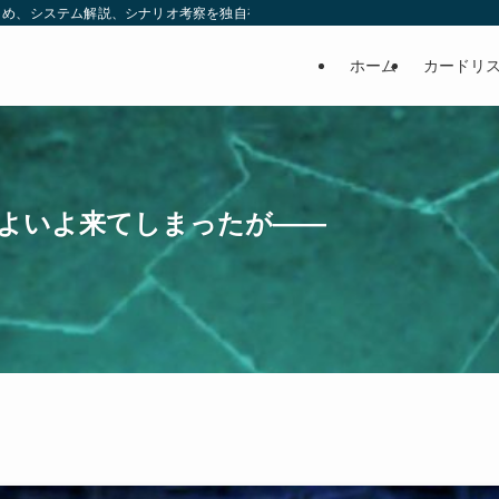
め、システム解説、シナリオ考察を独自視点で発信する非公式ブログです。 | ヒ
ホーム
カードリ
よいよ来てしまったが――