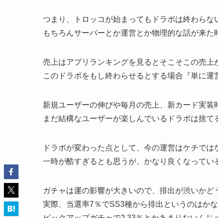
つまり、トロッコが始まってもドラポは終わらな
もちろんサーバーとか運営とか物理的な話が来た
売上はアプリランキングを見るとそこそこの売上
このドラポをもし終わらせるとする場合『単に運
新規ユーザーの伸びや毎月の売上、新カード実装
まだ結構なユーザーが楽しんでいるドラポは捨て
ドラポが変わった点として、今の運営はケチでは
一時が酷すぎるとも思うが、かなり良くなってい
ガチャは運の影響が大きいので、排出が渋いかど
実際、当選率7％でSS3種から排出というのはか
ピックアップガチャで2.33％とかあまりないんじ