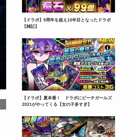
【ドラポ】9周年を超え10年目となったドラポ
【雑記】
【ドラポ】夏本番！ ドラポにビーチガールズ
2021がやってくる【女の子多すぎ】