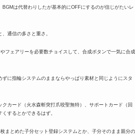
BGMは代替わりしたが基本的にOFFにするのが信じがたいレ
と、通信の多さと重さ。
ンやフェアリーを必要数チョイスして、合成ボタンで一気に合
めずに指輪システムのままならやっぱり素材と同じようにスタ
ックカード（火水森斬突打爪咬聖無特）、サポートカード（回
すくするとかできるはず。
3枚まとめた子分セット登録システムとか、子分そのまま親分