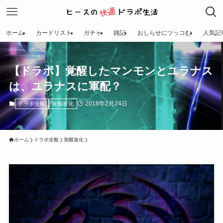
ホーム
カードリスト
ガチャ
雑記
おしらせにツッコむ
人気記
【ドラポ】覚醒したマンモンとユラナス
は、ユラナスに軍配？
2018年2月24日
ドラポ全般
覚醒進化
ホーム
ドラポ全般
覚醒進化