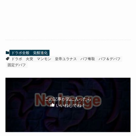
ドラポ全般
覚醒進化
ドラポ
火突
マンモン
皇帝ユラナス
バフ奪取
バフ＆デバフ
固定デバフ
この記事が気に入ったら
いいねしてね！