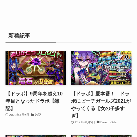
新着記事
【ドラポ】9周年を超え10
【ドラポ】夏本番！ ドラ
年目となったドラポ【雑
ポにビーチガールズ2021が
記】
やってくる【女の子多す
ぎ】
2022年7月6日
雑記
2021年8月5日
Beach Girls