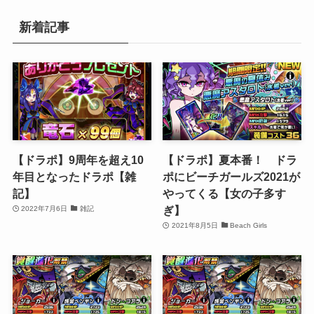
新着記事
【ドラポ】9周年を超え10
【ドラポ】夏本番！ ドラ
年目となったドラポ【雑
ポにビーチガールズ2021が
記】
やってくる【女の子多す
ぎ】
2022年7月6日
雑記
2021年8月5日
Beach Girls