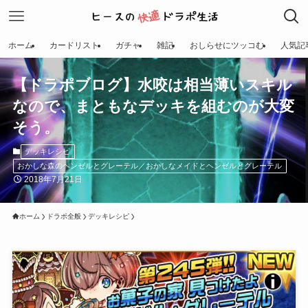
ホーム
カードリスト
ガチャ
雑記
おしらせにツッコむ
人気記
【ドラポブログ】水咬は相当薄いスキル
なので、まともなデッキを組むのが大変
そう。
デッキレシピ
おかしな森のヘンゼルとグレーテル／おかしなメイドとヘンゼルとグレーテル
2018年7月21日
ホーム
ドラポ全般
デッキレシピ