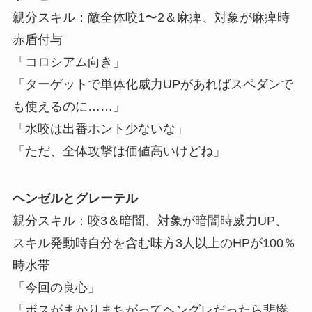
親分スキル：敵全体咬1〜2＆麻痺、対象が麻痺時
赤盾付与
「コロシアム向き」
「ターゲットで単体化威力UPがあればスペダンで
も使えるのに……」
「水咬は出番ホント少ないな」
「ただ、全体攻撃は価値高いけどね」
ヘンゼルとグレーテル
親分スキル：咬3＆暗闇、対象が暗闇時威力UP、
スキル発動時自分を含む味方3人以上のHPが100％
時水帯
「今回の良心」
「ボスがまかりまちがってヘングレだったら悲惨