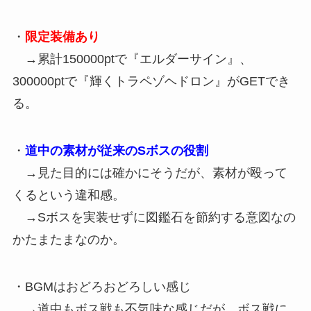
・
限定装備あり
→累計150000ptで『エルダーサイン』、
300000ptで『輝くトラペゾヘドロン』がGETでき
る。
・
道中の素材が従来のSボスの役割
→見た目的には確かにそうだが、素材が殴って
くるという違和感。
→Sボスを実装せずに図鑑石を節約する意図なの
かたまたまなのか。
・BGMはおどろおどろしい感じ
→道中もボス戦も不気味な感じだが、ボス戦に