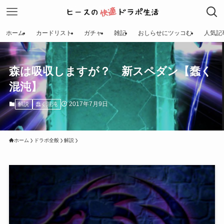
ホーム
カードリスト
ガチャ
雑記
おしらせにツッコむ
人気記
森は吸収しますが？ 新スペダン【蠢く
混沌】
2017年7月9日
解説
蠢く混沌
ホーム
ドラポ全般
解説