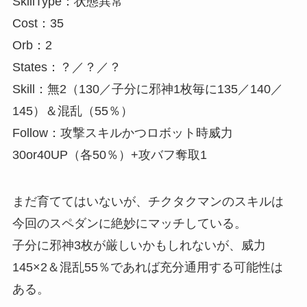
SkillType：状態異常
Cost：35
Orb：2
States：？／？／？
Skill：無2（130／子分に邪神1枚毎に135／140／
145）＆混乱（55％）
Follow：攻撃スキルかつロボット時威力
30or40UP（各50％）+攻バフ奪取1
まだ育ててはいないが、チクタクマンのスキルは
今回のスペダンに絶妙にマッチしている。
子分に邪神3枚が厳しいかもしれないが、威力
145×2＆混乱55％であれば充分通用する可能性は
ある。