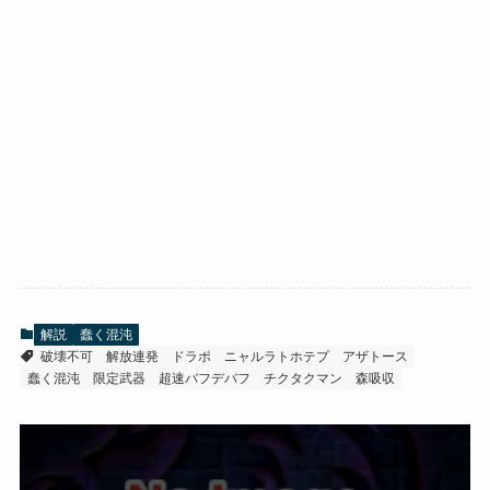
解説
蠢く混沌
破壊不可
解放連発
ドラポ
ニャルラトホテプ
アザトース
蠢く混沌
限定武器
超速バフデバフ
チクタクマン
森吸収