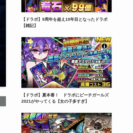
【ドラポ】9周年を超え10年目となったドラポ
【雑記】
【ドラポ】夏本番！ ドラポにビーチガールズ
2021がやってくる【女の子多すぎ】