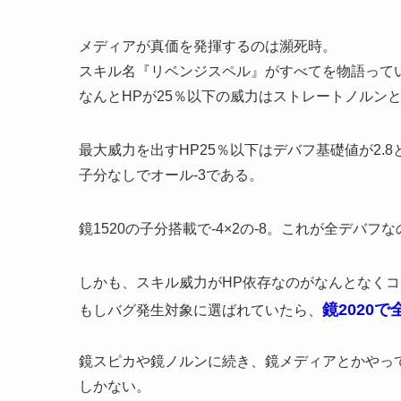
メディアが真価を発揮するのは瀕死時。
スキル名『リベンジスペル』がすべてを物語って
なんとHPが25％以下の威力はストレートノルン
最大威力を出すHP25％以下はデバフ基礎値が2.8
子分なしでオール-3である。
鏡1520の子分搭載で-4×2の-8。これが全デバ
しかも、スキル威力がHP依存なのがなんとなく
鏡2020
もしバグ発生対象に選ばれていたら、
鏡スピカや鏡ノルンに続き、鏡メディアとかやっ
しかない。