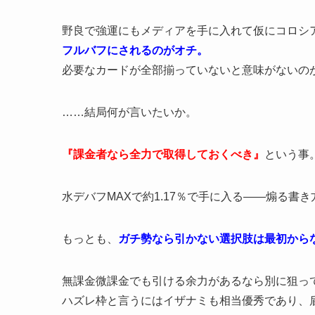
野良で強運にもメディアを手に入れて仮にコロシ
フルバフにされるのがオチ。
必要なカードが全部揃っていないと意味がないの
……結局何が言いたいか。
『課金者なら全力で取得しておくべき』
という事
水デバフMAXで約1.17％で手に入る――煽る書
もっとも、
ガチ勢なら引かない選択肢は最初から
無課金微課金でも引ける余力があるなら別に狙っ
ハズレ枠と言うにはイザナミも相当優秀であり、