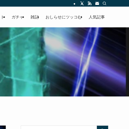
ースの快適ドラポ生活
スト
ガチャ
雑記
おしらせにツッコむ
人気記事