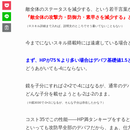
敵全体のステータスを減少する、という若干言葉
『敵全体の攻撃力・防御力・素早さを減少する』
（※スキル詳細まで入れば、説明文のところでそう書いてないこともない）
今までにないスキル搭載時には遠慮している場合
まず、HPが75％より多い場合はデバフ基礎値1.
どうあがいても-4にならない。
鏡を子分にすれば-2×2で-4にはなるが、通常のデバ
どんな子分を載せようとも-2は-2のまま。
（※鏡3030で-3×2になるが、そんな子分は存在したかな？）
コスト35でこの性能――HP満タンキープをする
といっても攻防早全部のデバフだから、まぁ、仕