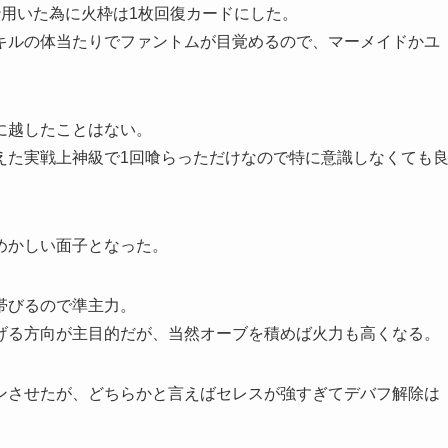
枠用いた為に火枠は1枚回復カードにした。
キルの体当たりでファントムが目覚めるので、マーメイドかユ
に越したことはない。
えた実戦上神級で1回喰らっただけなので特に意識しなくても
めかしい面子となった。
帯びるので準主力。
げる方向が主目的だが、当然オーブを積めば火力も高くなる。
ンさせたが、どちらかと言えばセレスが強すぎてデバフ解除は