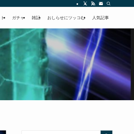
ースの快適ドラポ生活
スト
ガチャ
雑記
おしらせにツッコむ
人気記事