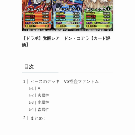
。
【ドラポ】覚醒レア ドン・コアラ【カード評
価】
目次
ヒースのデッキ VS怪盗ファントム：
A
火属性
水属性
森属性
まとめ：