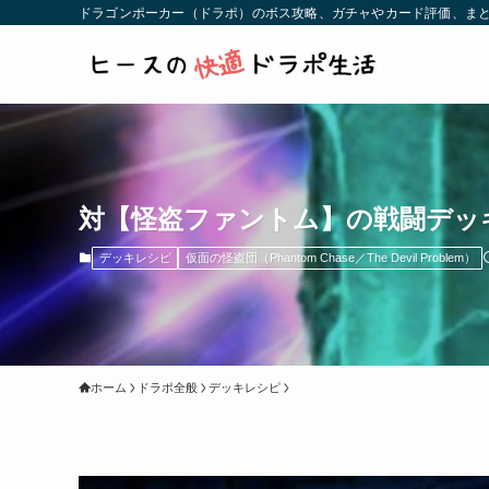
ドラゴンポーカー（ドラポ）のボス攻略、ガチャやカード評価、まと
対【怪盗ファントム】の戦闘デッキ（20
デッキレシピ
仮面の怪盗団（Phantom Chase／The Devil Problem）
ホーム
ドラポ全般
デッキレシピ