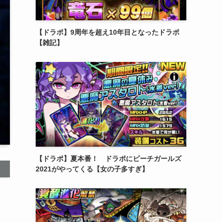
【ドラポ】9周年を超え10年目となったドラポ
【雑記】
【ドラポ】夏本番！ ドラポにビーチガールズ
2021がやってくる【女の子多すぎ】