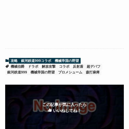
攻略
銀河鉄道999コラボ 機械帝国の野望
機械伯爵
ドラポ
解放攻撃
コラボ
反射盾
超デバフ
銀河鉄道999
機械帝国の野望
プロメシューム
森打麻痺
この記事が気に入ったら
いいねしてね！