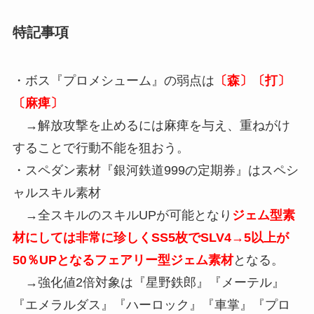
特記事項
・ボス『プロメシューム』の弱点は
〔森〕〔打〕
〔麻痺〕
→解放攻撃を止めるには麻痺を与え、重ねがけ
することで行動不能を狙おう。
・スペダン素材『銀河鉄道999の定期券』はスペシ
ャルスキル素材
→全スキルのスキルUPが可能となり
ジェム型素
材にしては非常に珍しくSS5枚でSLV4→5以上が
50％UPとなるフェアリー型ジェム素材
となる。
→強化値2倍対象は『星野鉄郎』『メーテル』
『エメラルダス』『ハーロック』『車掌』『プロ