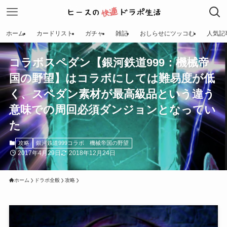
ホーム
カードリスト
ガチャ
雑記
おしらせにツッコむ
人気記
コラボスペダン【銀河鉄道999：機械帝
国の野望】はコラボにしては難易度が低
く、スペダン素材が最高級品という違う
意味での周回必須ダンジョンとなってい
た
攻略
銀河鉄道999コラボ 機械帝国の野望
2017年4月29日
2018年12月24日
ホーム
ドラポ全般
攻略