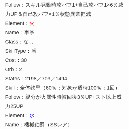
Follow：スキル発動時攻バフ1+自己攻バフ1×6％威
力UP＆自己攻バフ×1％状態異常軽減
Element：
火
Name：車掌
Class：なし
SkillType：盾
Cost：30
Orb：2
States：2198／703／1494
Skill：全体鉄壁（60％：対象が盾時100％：1回）
Follow：親分が火属性時被回復3％UP+スト以上威
力25UP
Element：
水
Name：機械伯爵（SSレア）