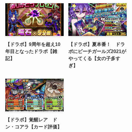
【ドラポ】9周年を超え10
【ドラポ】夏本番！ ドラ
年目となったドラポ【雑
ポにビーチガールズ2021が
記】
やってくる【女の子多す
ぎ】
【ドラポ】覚醒レア ド
ン・コアラ【カード評価】