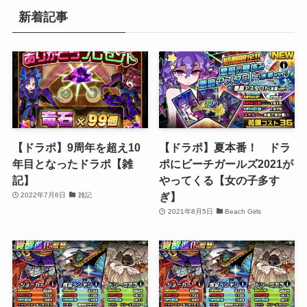
新着記事
【ドラポ】9周年を超え10
【ドラポ】夏本番！ ドラ
年目となったドラポ【雑
ポにビーチガールズ2021が
記】
やってくる【女の子多す
ぎ】
2022年7月6日
雑記
2021年8月5日
Beach Girls