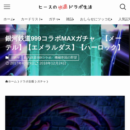
ホーム
カードリスト
ガチャ
雑記
おしらせにツッコむ
人気記
銀河鉄道999コラボMAXガチャ 【メー
テル】【エメラルダス】【ハーロック】
ガチャ
銀河鉄道999コラボ 機械帝国の野望
2017年4月29日
2018年12月24日
ホーム
ドラポ全般
ガチャ