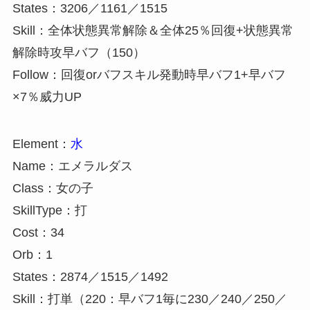
States：3206／1161／1515
Skill：全体状態異常解除＆全体25％回復+状態異常
解除時攻早バフ（150）
Follow：回復orバフスキル発動時早バフ1+早バフ
×7％威力UP
Element：
水
Name：エメラルダス
Class：女の子
SkillType：打
Cost：34
Orb：1
States：2874／1515／1492
Skill：打単（220：早バフ1毎に230／240／250／