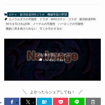
ガチャ
銀河鉄道999コラボ 機械帝国の野望
エメラルダスの可能性
ドラポ
MAXガチャ
コラボ
銀河鉄道999
50％を引ければOK
メーテルの可能性
ハーロックの可能性
微妙に突き抜けられない
引くか引かざるか
この記事が気に入ったら
いいねしてね！
よかったらシェアしてね！