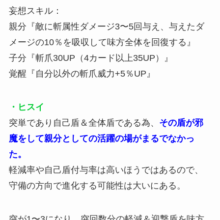
妄想スキル：
親分『敵に斬属性ダメージ3〜5回与え、与えたダ
メージの10％を吸収して味方全体を回復する』
子分『斬爪30UP（4カード以上35UP）』
覚醒『自分以外の斬爪威力+5％UP』
・ヒスイ
突単であり自己盾＆全体盾である為、
その盾が邪
魔をして親分としての活躍の場がまるでなかっ
た。
軽減率や自己盾付与率は高いほうではあるので、
守備の方向で進化する可能性は大いにある。
突が1〜3になり、突回数分の軽減＆迎撃盾を味方