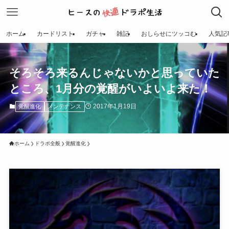
ホーム
カードリスト
ガチャ
雑記
おしらせにツッコむ
人気記
そろそろ来るんじゃないかと思っていた
ところ、1月分の覚醒がいよいよ来た！
2017年1月19日
覚醒進化
メンテナンス
ホーム
ドラポ全般
覚醒進化