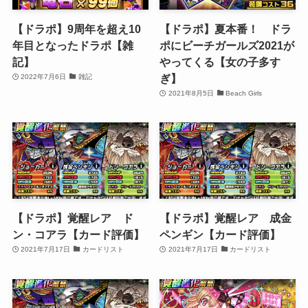
【ドラポ】9周年を超え10
【ドラポ】夏本番！ ドラ
年目となったドラポ【雑
ポにビーチガールズ2021が
記】
やってくる【女の子多す
ぎ】
2022年7月6日
雑記
2021年8月5日
Beach Girls
【ドラポ】覚醒レア ド
【ドラポ】覚醒レア 成金
ン・コアラ【カード評価】
ペンギン【カード評価】
2021年7月17日
カードリスト
2021年7月17日
カードリスト