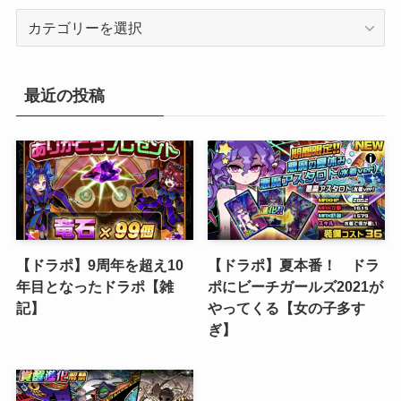
カ
テ
ゴ
リ
最近の投稿
ー
【ドラポ】9周年を超え10
【ドラポ】夏本番！ ドラ
年目となったドラポ【雑
ポにビーチガールズ2021が
記】
やってくる【女の子多す
ぎ】