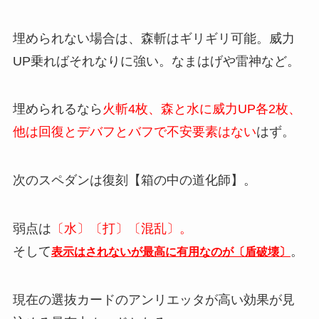
埋められない場合は、森斬はギリギリ可能。威力
UP乗ればそれなりに強い。なまはげや雷神など。
埋められるなら
火斬4枚、森と水に威力UP各2枚、
他は回復とデバフとバフで不安要素はない
はず。
次のスペダンは復刻【箱の中の道化師】。
弱点は
〔水〕〔打〕〔混乱〕。
そして
。
表示はされないが最高に有用なのが〔盾破壊〕
現在の選抜カードのアンリエッタが高い効果が見