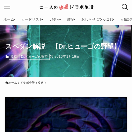
ホーム
カードリスト
ガチャ
雑記
おしらせにツッコむ
人気記
スペダン解説 【Dr.ヒューゴの野望】
2016年1月16日
攻略
Dr.ヒューゴの野望
ホーム
ドラポ全般
攻略