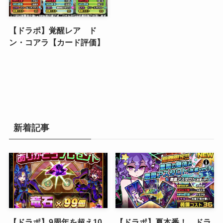
【ドラポ】覚醒レア ド
ン・コアラ【カード評価】
新着記事
【ドラポ】9周年を超え10
【ドラポ】夏本番！ ドラ