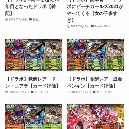
年目となったドラポ【雑
ポにビーチガールズ2021が
記】
やってくる【女の子多す
ぎ】
2022年7月6日
雑記
2021年8月5日
Beach Girls
【ドラポ】覚醒レア ド
【ドラポ】覚醒レア 成金
ン・コアラ【カード評価】
ペンギン【カード評価】
2021年7月17日
カードリスト
2021年7月17日
カードリスト