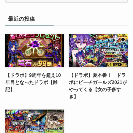
テ
ゴ
リ
最近の投稿
ー
【ドラポ】9周年を超え10
【ドラポ】夏本番！ ドラ
年目となったドラポ【雑
ポにビーチガールズ2021が
記】
やってくる【女の子多す
ぎ】