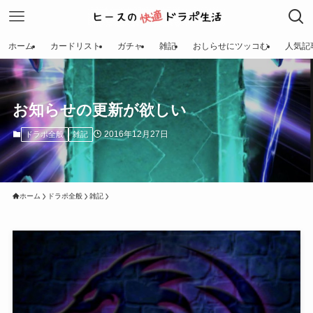
ホーム
カードリスト
ガチャ
雑記
おしらせにツッコむ
人気記
お知らせの更新が欲しい
2016年12月27日
ドラポ全般
雑記
ホーム
ドラポ全般
雑記