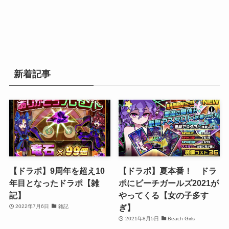
新着記事
【ドラポ】9周年を超え10
【ドラポ】夏本番！ ドラ
年目となったドラポ【雑
ポにビーチガールズ2021が
記】
やってくる【女の子多す
ぎ】
2022年7月6日
雑記
2021年8月5日
Beach Girls