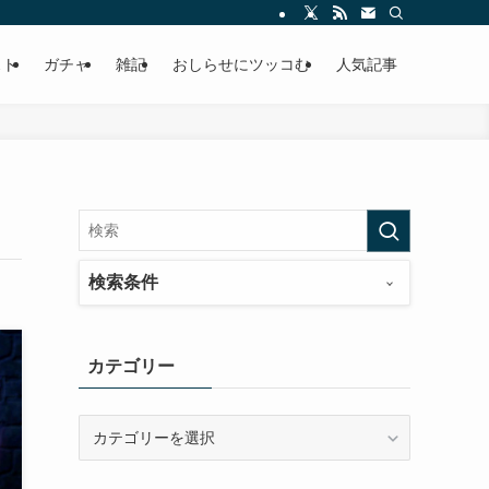
ースの快適ドラポ生活
スト
ガチャ
雑記
おしらせにツッコむ
人気記事
検索条件
カテゴリー
カ
テ
ゴ