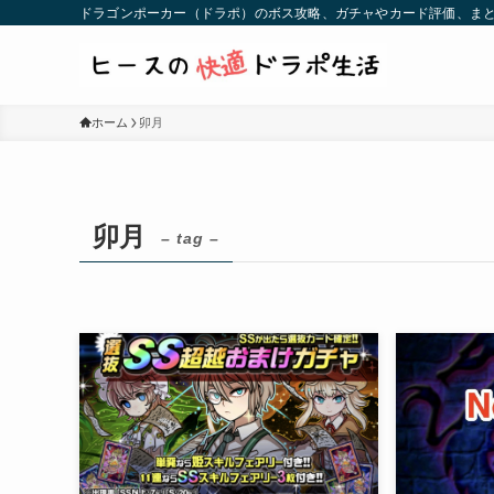
ドラゴンポーカー（ドラポ）のボス攻略、ガチャやカード評価、まと
ホーム
卯月
卯月
– tag –