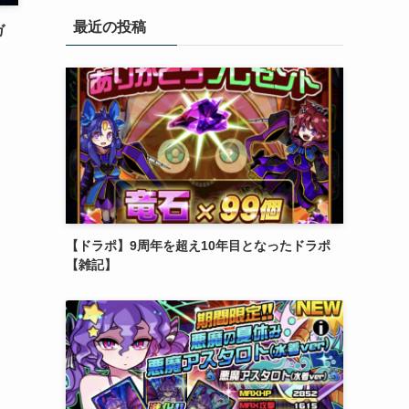
リ
最近の投稿
ー
ガ
【ドラポ】9周年を超え10年目となったドラポ
【雑記】