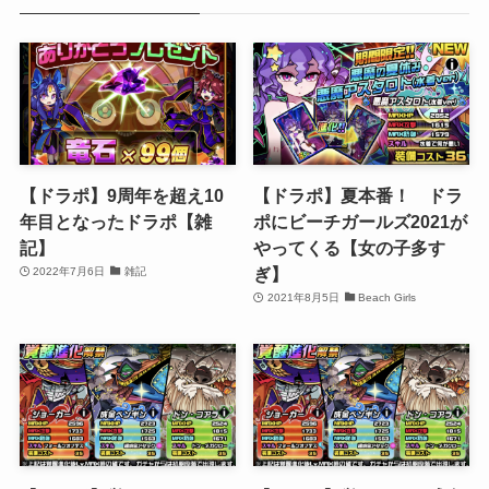
【ドラポ】9周年を超え10
【ドラポ】夏本番！ ドラ
年目となったドラポ【雑
ポにビーチガールズ2021が
記】
やってくる【女の子多す
ぎ】
2022年7月6日
雑記
2021年8月5日
Beach Girls