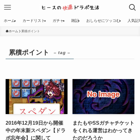
ホーム
カードリスト
ガチャ
雑記
おしらせにツッコむ
人気記
ホーム
累積ポイント
累積ポイント
– tag –
2016年12月19日から開催
またもやSSガチャチケット
中の年末新スペダン【ドラ
をくれる運営はわかってき
ポ忘年会】に関して
たのだろうか