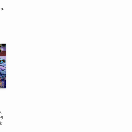
ガチ
バ
』
ス
ドラ
太