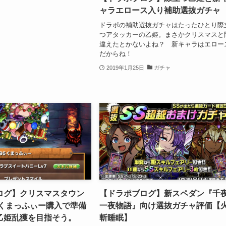
ャラエロース入り補助選抜ガチャ
ドラポの補助選抜ガチャはたったひとり際
つアタッカーの乙姫。まさかクリスマスと
違えたとかないよね？ 新キャラはエロー
だからね！
2019年1月25日
ガチャ
ログ】クリスマスタウン
【ドラポブログ】新スペダン『千
。くまっふぃー購入で準備
一夜物語』向け選抜ガチャ評価【
乙姫乱獲を目指そう。
斬睡眠】