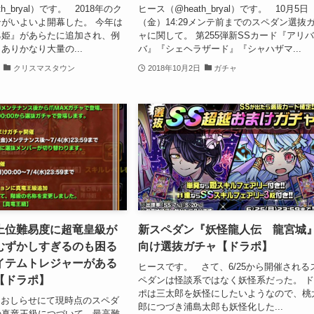
h_bryal）です。 2018年のク
ヒース（@heath_bryal）です。 10月5日
がいよいよ開幕した。 今年は
（金）14:29メンテ前までのスペダン選抜
乙姫』があらたに追加され、例
ャに関して。 第255弾新SSカード『アリ
ありかなり大量の...
バ』『シェヘラザード』『シャハザマ...
クリスマスタウン
2018年10月2日
ガチャ
上位難易度に超竜皇級が
新スペダン『妖怪龍人伝 龍宮城
むずかしすぎるのも困る
向け選抜ガチャ【ドラポ】
イテムトレジャーがある
ヒースです。 さて、6/25から開催される
【ドラポ】
ペダンは怪談系ではなく妖怪系だった。 
ポは三太郎を妖怪にしたいようなので、桃
 おしらせにて現時点のスペダ
郎につづき浦島太郎も妖怪化した...
の真竜王級につづいて、最高難