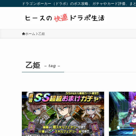
ドラゴンポーカー（ドラポ）のボス攻略、ガチャやカード評価、まと
ホーム
乙姫
乙姫
– tag –