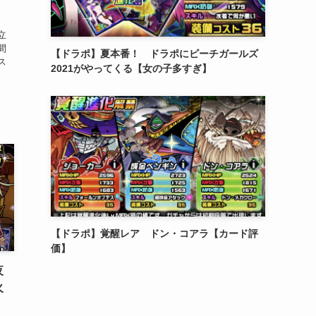
立
間
【ドラポ】夏本番！ ドラポにビーチガールズ
ス
2021がやってくる【女の子多すぎ】
【ドラポ】覚醒レア ドン・コアラ【カード評
価】
夜
火