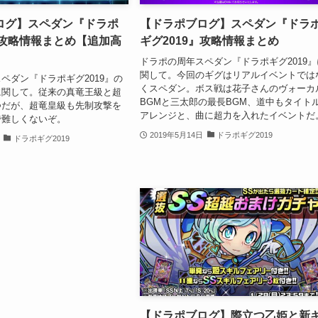
ログ】スペダン『ドラポ
【ドラポブログ】スペダン『ドラ
』攻略情報まとめ【追加高
ギグ2019』攻略情報まとめ
ドラポの周年スペダン『ドラポギグ2019』
関して。今回のギグはリアルイベントでは
ペダン『ドラポギグ2019』の
くスペダン。ボス戦は花子さんのヴォーカ
に関して。従来の真竜王級と超
BGMと三太郎の最長BGM、道中もタイト
つだが、超竜皇級も先制攻撃を
アレンジと、曲に超力を入れたイベントだ
で難しくないぞ。
2019年5月14日
ドラポギグ2019
ドラポギグ2019
【ドラポブログ】際立つ乙姫と新