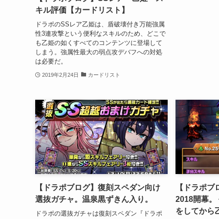
キル評価【カードリスト】
ドラポのSSレア乙姫は、盾破壊付き万能強属
性3連攻撃という便利なスキルのため、どこで
も乙姫の如くすべてのコンテンツに登場して
しまう。強属性最大の弱点攻デバフへの対処
は必要だ。
2019年2月24日
カードリスト
【ドラポブログ】復刻スペダン向け
【ドラポブ
選抜ガチャ。温泉黒ずきん入り。
2018開幕
をしてから
ドラポの選抜ガチャは復刻スペダン『ドラポ