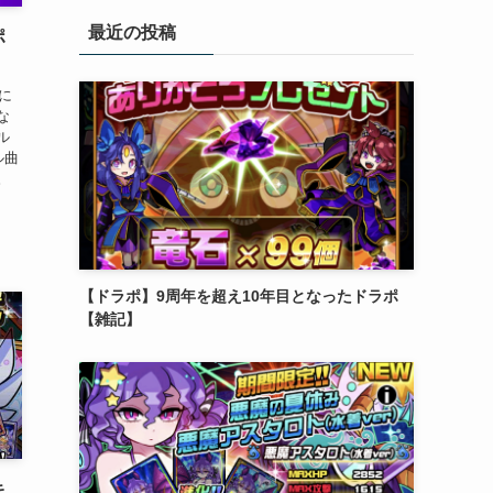
リ
最近の投稿
ー
ポ
に
な
ル
ル曲
。
【ドラポ】9周年を超え10年目となったドラポ
【雑記】
キ