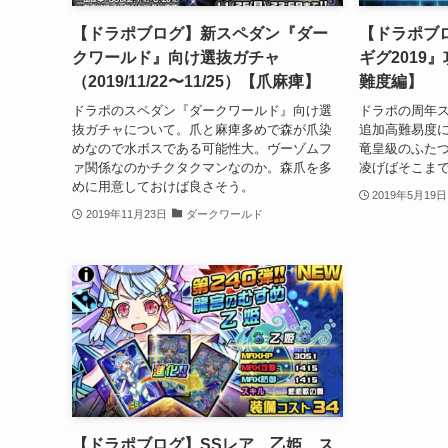
【ドラポブログ】新スペダン『ダー
【ドラポブ
クワールド』向け選抜ガチャ
ギグ2019
（2019/11/22〜11/25）【爪麻痺】
難度編】
ドラポのスペダン『ダークワールド』向け選
ドラポの周年ス
抜ガチャについて。爪と麻痺多めで森が爪染
追加高難易度
めなので水ボスである可能性大。ヴーゾムフ
竜皇級のふた
ァ関係なのかチクタクマンなのか。森爪を多
凌げばそこま
めに用意しておけば良さそう。
2019年5月19日
2019年11月23日
ダークワールド
【ドラポブログ】SSレア 乙姫 ス