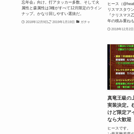
忘年会』向け。打アタッカー多数、そして火
ヒース（@heat
属性と森属性は3種がすべて12月限定のライン
リスマスタウン
ナップ。かなり回しやすい選抜だ。
『クリスマス
年の積み重ねも
2018年12月9日
2019年1月19日
ガチャ
2018年12月2日
真竜王級の
実装決定。
けど限定ア
なら大歓迎
ヒースです。
ン最高難易度