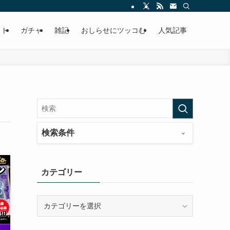
ースの快適ドラポ生活
スト
ガチャ
雑記
おしらせにツッコむ
人気記事
検索条件
カテゴリー
カ
テ
ゴ