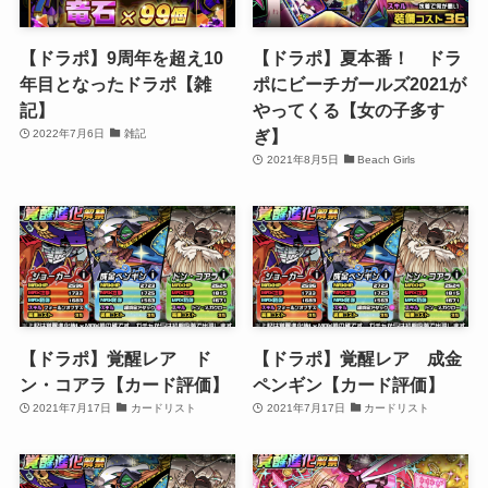
【ドラポ】9周年を超え10
【ドラポ】夏本番！ ドラ
年目となったドラポ【雑
ポにビーチガールズ2021が
記】
やってくる【女の子多す
ぎ】
2022年7月6日
雑記
2021年8月5日
Beach Girls
【ドラポ】覚醒レア ド
【ドラポ】覚醒レア 成金
ン・コアラ【カード評価】
ペンギン【カード評価】
2021年7月17日
カードリスト
2021年7月17日
カードリスト