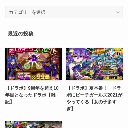
カ
テ
ゴ
リ
最近の投稿
ー
【ドラポ】9周年を超え10
【ドラポ】夏本番！ ドラ
年目となったドラポ【雑
ポにビーチガールズ2021が
記】
やってくる【女の子多す
ぎ】