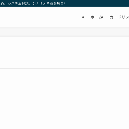
め、システム解説、シナリオ考察を独自視点で発信する非公式ブログです。 | ヒ
ホーム
カードリ