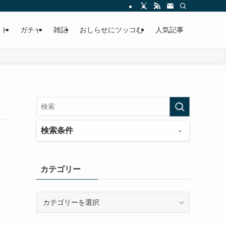
ースの快適ドラポ生活
スト
ガチャ
雑記
おしらせにツッコむ
人気記事
検索条件
カテゴリー
カ
テ
ゴ