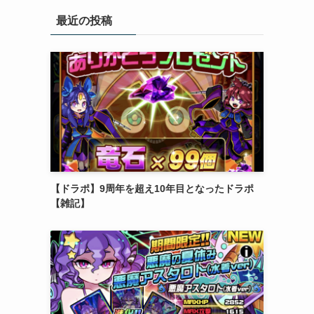
リ
最近の投稿
ー
【ドラポ】9周年を超え10年目となったドラポ
【雑記】